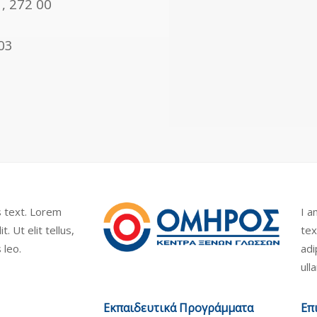
, 272 00
03
is text. Lorem
I a
. Ut elit tellus,
tex
 leo.
adi
ull
Εκπαιδευτικά Προγράμματα
Επ