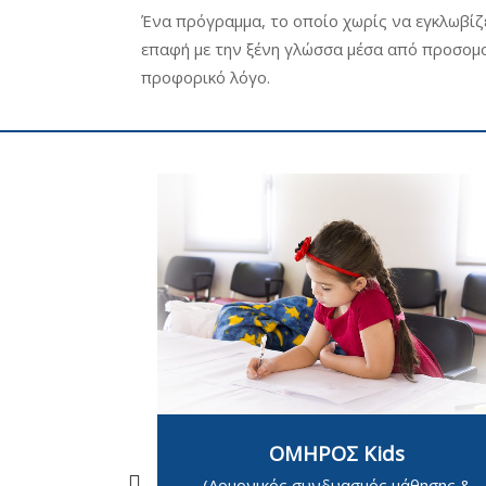
Ένα πρόγραμμα, το οποίο χωρίς να εγκλωβίζε
επαφή με την ξένη γλώσσα μέσα από προσομο
προφορικό λόγο.
 English
αι οι νέοι
ματικών
αναγκαία
υ για κάθε
ΟΜΗΡΟΣ Kids
ιοικητικό
ματία.
(Αρμονικός συνδυασμός μάθησης &