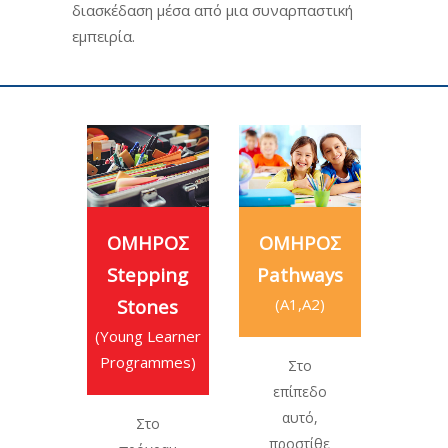
διασκέδαση μέσα από μια συναρπαστική
εμπειρία.
ΟΣ –
ness
ΟΜΗΡΟΣ
ΟΜΗΡΟΣ
ΟΜ
lish
Stepping
Pathways
Ave
Stones
(A1,Α2)
(Β
(Young Learner
ο
Programmes)
Στο
Η έ
γμα
επίπεδο
και
ς
αυτό,
παρ
ώπης
Στο
προστίθε
 οι