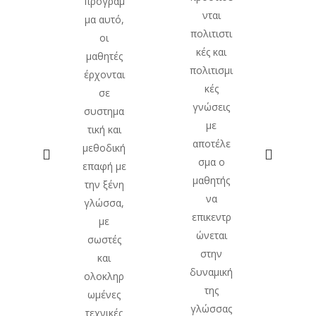
πρόγραμ
νται
προ
οι
μα αυτό,
πολιτιστι
κο
οντε
οι
κές και
γρα
ων
μαθητές
πολιτισμι
λό
γελ
έρχονται
κές
είν
κών
σε
γνώσεις
κ
πτικ
συστημα
με
αντ
ν
τική και
αποτέλε
νο 
στού
μεθοδική
σμα ο
τ
επαφή με
μαθητής
επ
καία
την ξένη
να
γράμ
γλώσσα,
επικεντρ
τα
με
ώνεται
ιου
σωστές
στην
που
και
δυναμική
κάθε
ολοκληρ
ΔΙΑ
της
δοξ
ωμένες
ΠΕΡΙ
γλώσσας
ο
τεχνικές