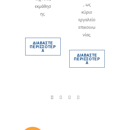
, ως
ζόμε
εκμάθησ
κύριο
,
ης.
εργαλείο
ητικ
επικοινω
ό
νίας.
εχος
ι
ΔΙΑΒΑΣΤΕ
ΠΕΡΙΣΣΟΤΕΡ
ειρη
Α
ΔΙΑΒΑΣΤΕ
ία.
ΠΕΡΙΣΣΟΤΕΡ
Α
ΑΣΤΕ
ΣΟΤΕΡ
Α