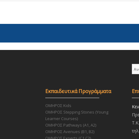
Αν
για
Εκπαιδευτικά Προγράμματα
Επ
ΟΜΗΡΟΣ Kids
Κεν
ΟΜΗΡΟΣ Stepping Stones (Young
Πρε
Learner Courses)
Τ.Κ
ΟΜΗΡΟΣ Pathways (A1, A2)
τηλ
ΟΜΗΡΟΣ Avenues (B1, B2)
ΟΜΗΡΟΣ Experts (C1,C2)