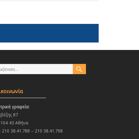
ΑΝΑΖΉΤΗΣΗ
αζήτηση
:
ικοινωνία
τρικά γραφεία:
βέζης 87
.104 43 Αθήνα
: 210 38.41.788 – 210 38.41.798