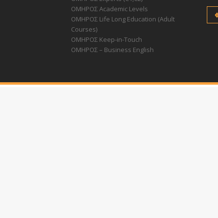
ΟΜΗΡΟΣ Academic Levels
ΟΜΗΡΟΣ Life Long Education (Adult
Courses)
ΟΜΗΡΟΣ Keep-in-Touch
ΟΜΗΡΟΣ – Business English